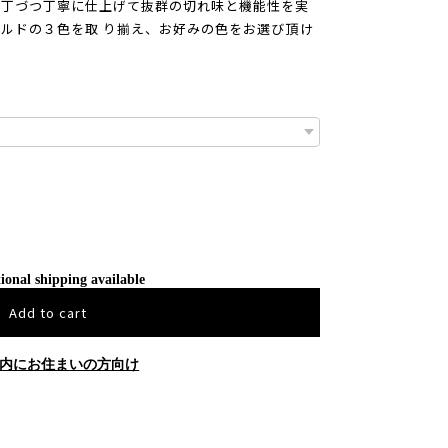
一丁づつ丁寧に仕上げて抜群の切れ味と機能性を実
ルドの３色を取 り揃え、お好みの色をお選び頂け
ional shipping available
Add to cart
内にお住まいの方向け