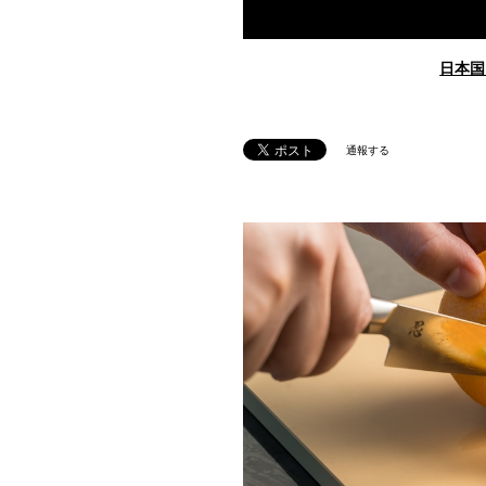
日本国
通報する