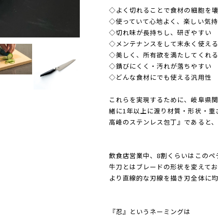
◇よく切れることで食材の細胞を壊
◇使っていて心地よく、楽しい気持
◇切れ味が長持ちし、研ぎやすい
◇メンテナンスをして末永く使え
◇美しく、所有欲を満たしてくれ
◇錆びにくく・汚れが落ちやすい
◇どんな食材にでも使える汎用性
これらを実現するために、岐阜県
緒に1年以上に渡り材質・形状・重
高峰のステンレス包丁』であると、
飲食店営業中、8割くらいはこのペ
牛刀とはブレードの形状を変えてお
より直線的な刃線を描き刃全体に
『忍』というネーミングは