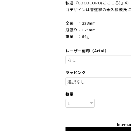
私達『COCOCORO(ここころ)
ゴデザインは書道家の永久和義氏
全長 ：238mm
刃渡り：125mm
重量 ：64g
レーザー刻印（Arial）
ラッピング
数量
Internat